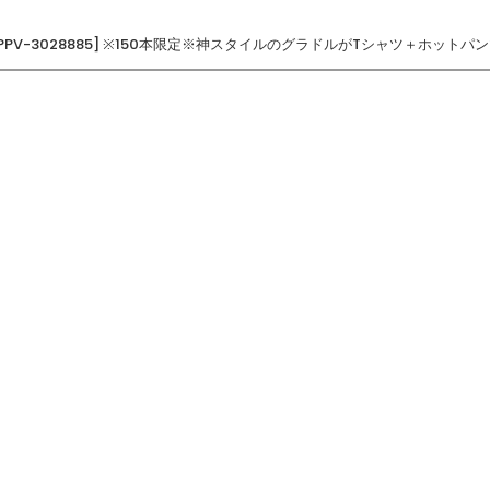
2-PPV-3028885] ※150本限定※神スタイルのグラドルがTシャツ＋ホッ