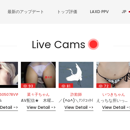
最新のアップデート
トップ評価
LAXD PPV
JP
Live Cams
93
81
72
R605078VWU
菜々子ちゃん
詐欺師
いつきちゃん
ﾑ
AV配信★ 木曜日は 菜々子セレクト 特集 ★
／(^o^)＼ﾅﾝﾃｺｯﾀｲ
えっちな所いっぱい見てね
Detail ->
View Detail ->
View Detail ->
View Detail -