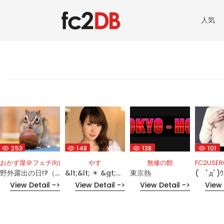
人気
253
148
138
101
おかず屋＠フェチ向け
やす
無修の館
FC2USE
野外露出の日!?（番組情報をご確認ください）
&lt;&lt; ☀ &gt;&gt;実験部屋(次ありきたりなAV作品)
東京熱
( ﾟдﾟ)ｳ
View Detail ->
View Detail ->
View Detail ->
View 