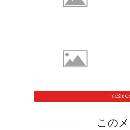
「FC2's
このメ