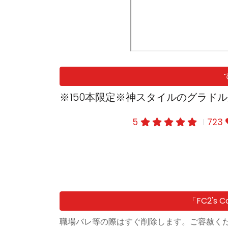
※150本限定※神スタイルのグラド
5
723
「FC2's
職場バレ等の際はすぐ削除します。ご容赦く