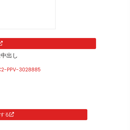
生中出し
C2-PPV-3028885
聴する