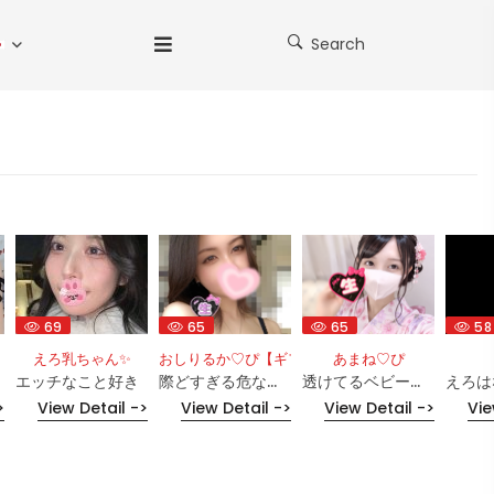
Search
69
65
65
58
えろ乳ちゃん✨
おしりるか♡ぴ【ギフコメはじめました♡】
あまね︎♡ぴ︎︎
エッチなこと好き
際どすぎる危ないTバック⚠︎
透けてるベビードール♡ゴールでおぱんつも透け透けに…///
えろは
>
View Detail ->
View Detail ->
View Detail ->
Vie