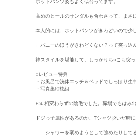
ホットパンツ姿もよく似合ってます。
高めのヒールのサンダルも合わさって、まさ
本人的には、ホットパンツがきわどいので少
←バニーのほうがきわどくない？って突っ込
神スタイルを堪能して、しっかりち○こも突
○レビュー特典
・お風呂で洗体エッチ＆ベッドでしっぽり生
・写真集10枚組
P.S. 相変わらずの陰毛でした。職場でもは
ドジっ子属性があるのか、Tシャツ脱いだ時
シャワーを弱めようとして強めたりしてる